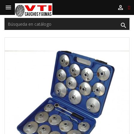


