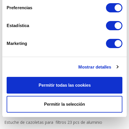
Preferencias

AÑADIR AL CARRITO
Estadística
Compartir
Marketing
Pago seguro garantizado.
Mostrar detalles
Envío gratuito a partir de 60€
Fácil devolución
Permitir todas las cookies
Permitir la selección
Descripción
Detalles del producto
Estuche de cazoletas para filtros 23 pcs de aluminio