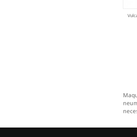
Vul
Maqui
neumá
nece