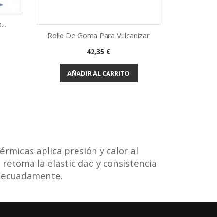
..
Rollo De Goma Para Vulcanizar
Precio
42,35 €
Vista rápida

AÑADIR AL CARRITO
rmicas aplica presión y calor al
retoma la elasticidad y consistencia
adecuadamente.