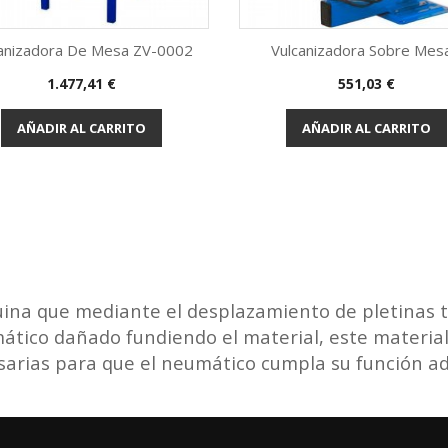
canizadora De Mesa ZV-0002
Vulcanizadora Sobre Mesa.
Precio
Precio
1.477,41 €
551,03 €
Vista rápida
Vista rápida


AÑADIR AL CARRITO
AÑADIR AL CARRITO
na que mediante el desplazamiento de pletinas té
tico dañado fundiendo el material, este material 
sarias para que el neumático cumpla su función 