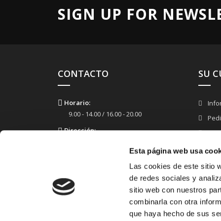
SIGN UP FOR NEWSL
CONTACTO
SU 
Horario:
Info
9.00 - 14.00 / 16.00 - 20.00
Ped
Dirección:
Fact
Plaza Carlos Trías Bertrand, 4, 28020 -
Dire
Madrid (Madrid)
Esta página web usa cook
Cupo
Las cookies de este sitio 
Mail:
Mis 
de redes sociales y analiz
info@vticauchosygomas.com
sitio web con nuestros par
Teléfono:
combinarla con otra inform
673 588 396
que haya hecho de sus ser