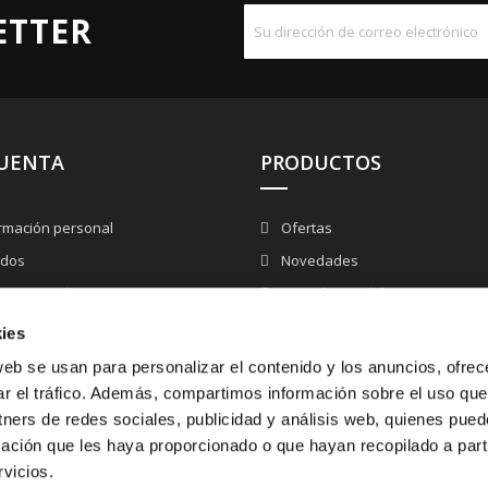
ETTER
CUENTA
PRODUCTOS
rmación personal
Ofertas
idos
Novedades
uras por abono
Los más vendidos
cciones
ies
nes de descuento
web se usan para personalizar el contenido y los anuncios, ofrec
alertas
ar el tráfico. Además, compartimos información sobre el uso que
tners de redes sociales, publicidad y análisis web, quienes pue
ación que les haya proporcionado o que hayan recopilado a parti
vicios.