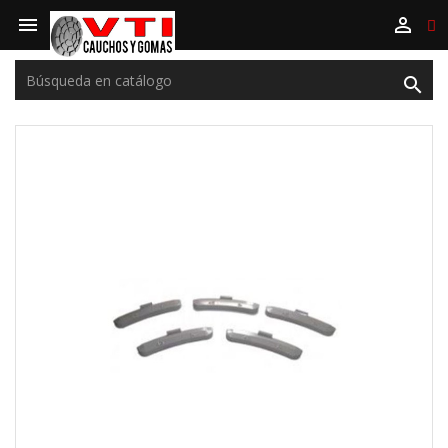


