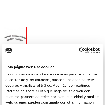
PLOMOS - CONTRAPESAS PARA
LLANTAS DE HIERRO DE 5 GRAMOS
Esta página web usa cookies
CAJA DE 100 UNIDADES · HI-5
Las cookies de este sitio web se usan para personalizar
34,79 €
el contenido y los anuncios, ofrecer funciones de redes
sociales y analizar el tráfico. Además, compartimos
Impuestos incluidos
información sobre el uso que haga del sitio web con
Plomos para equilibradoras.
nuestros partners de redes sociales, publicidad y análisis
web, quienes pueden combinarla con otra información
contrapesas para llantas de hierro de 5 gramos.