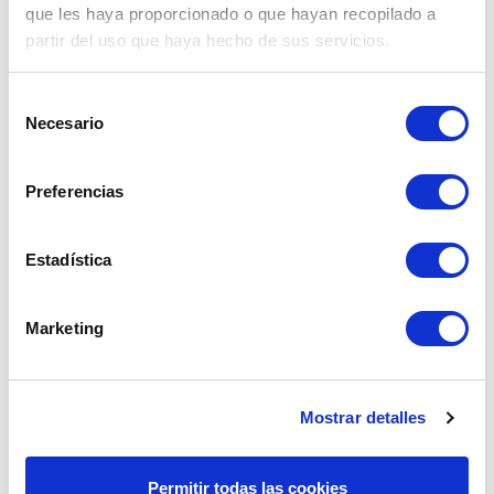
que les haya proporcionado o que hayan recopilado a
Caja de 100 unidades.
partir del uso que haya hecho de sus servicios.
Cantidad
Selección
Necesario
de

AÑADIR AL CARRITO
consentimiento
Preferencias
Compartir
Estadística
Pago seguro garantizado.
Marketing
Envío gratuito a partir de 60€
Fácil devolución
Mostrar detalles
Permitir todas las cookies